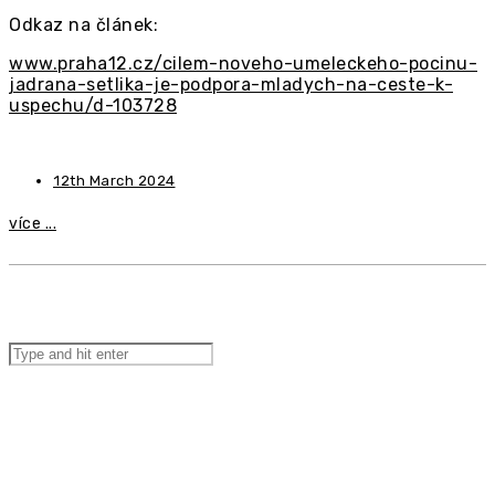
Odkaz na článek:
www.praha12.cz/cilem-noveho-umeleckeho-pocinu-
jadrana-
setlika-je-podpora-mladych-na-ceste-k-
uspechu/d-103728
12th March 2024
více ...