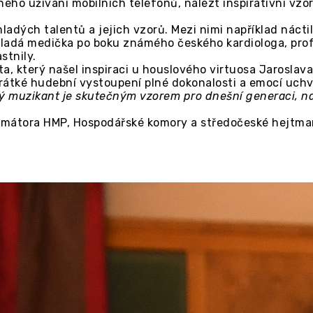
ého užívání mobilních telefonů, nalézt inspirativní vzo
adých talentů a jejich vzorů. Mezi nimi například nácti
dá medička po boku známého českého kardiologa, profe
stnily.
uta, který našel inspiraci u houslového virtuosa Jarosla
 krátké hudební vystoupení plné dokonalosti a emocí uch
ý muzikant je skutečným vzorem pro dnešní generaci, na 
rimátora HMP, Hospodářské komory a středočeské hejtma