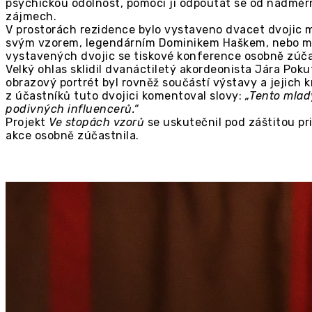
psychickou odolnost, pomoci jí odpoutat se od nadměrn
zájmech.
V prostorách rezidence bylo vystaveno dvacet dvojic ml
svým vzorem, legendárním Dominikem Haškem, nebo mla
vystavených dvojic se tiskové konference osobně zúča
Velký ohlas sklidil dvanáctiletý akordeonista Jára Pok
obrazový portrét byl rovněž součástí výstavy a jejich
z účastníků tuto dvojici komentoval slovy:
„Tento mlad
podivných influencerů.“
Projekt
Ve stopách vzorů
se uskutečnil pod záštitou p
akce osobně zúčastnila.