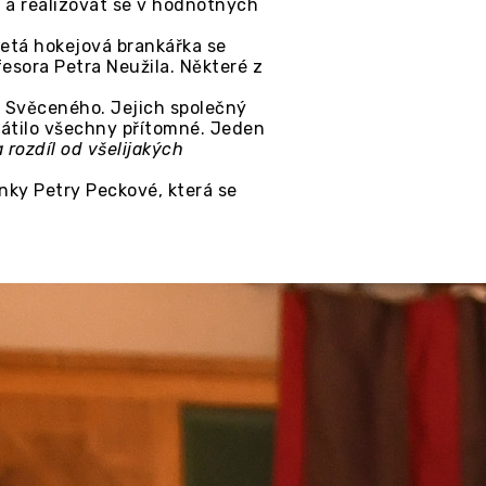
r a realizovat se v hodnotných
letá hokejová brankářka se
sora Petra Neužila. Některé z
va Svěceného. Jejich společný
vátilo všechny přítomné. Jeden
rozdíl od všelijakých
nky Petry Peckové, která se