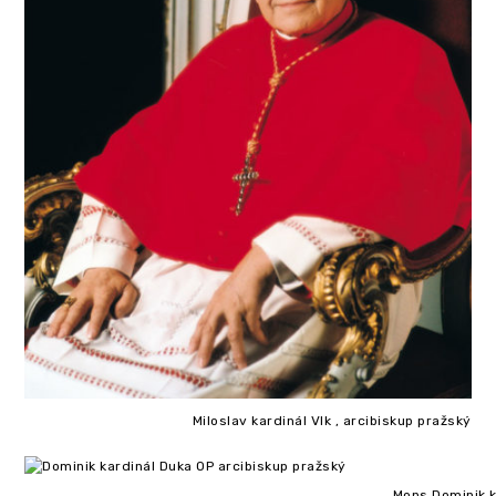
Miloslav kardinál Vlk , arcibiskup pražský
Mons.Dominik k